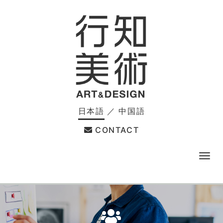
日本語
／
中国語
CONTACT
メ
ニ
ュ
ー