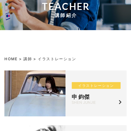
TEACHER
講師紹介
HOME
>
講師
>
イラストレーション
イラストレーション
申 鈞傑
SHEN JUNJIE