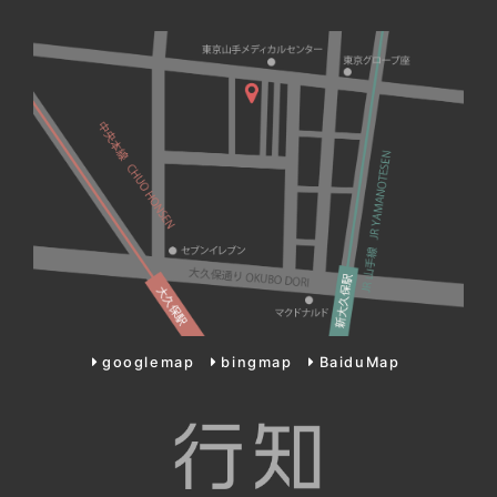
googlemap
bingmap
BaiduMap