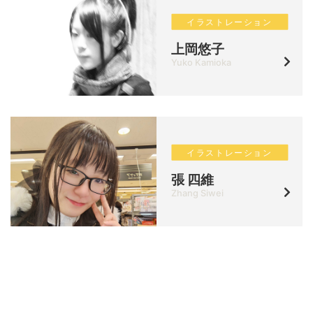
イラストレーション
上岡悠子
Yuko Kamioka
イラストレーション
張 四維
Zhang Siwei