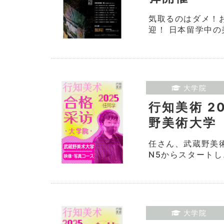
気取るのはダメ！
迎！ 日本留学中の
大学院
行知美術 2
野美術大学
任さん、武蔵野美
N5からスタートし
大学院