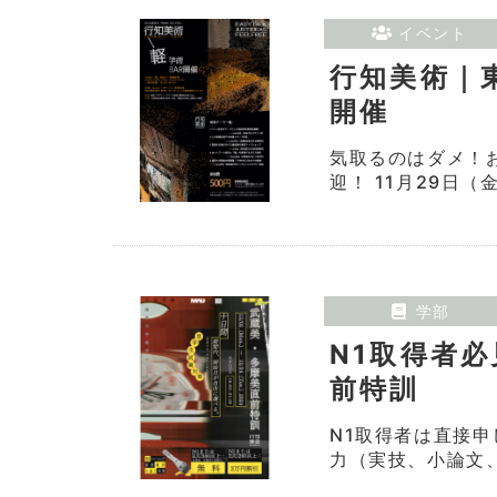
イベント
行知美術｜
開催
気取るのはダメ！
迎！ 11月29日（
学部
N1取得者
前特訓
N1取得者は直接
力（実技、小論文、