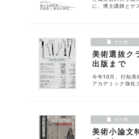
に、博士講師とゲス
その他
美術選抜ク
出版まで
今年10月、行知
アカデミック強化ク
その他
美術小論文