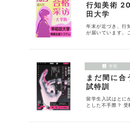
行知美術 2
田大学
年末が近づき、行
が届いています。こ
学部
まだ間に合
試特訓
留学生入試はとに
とした不手際？ 受