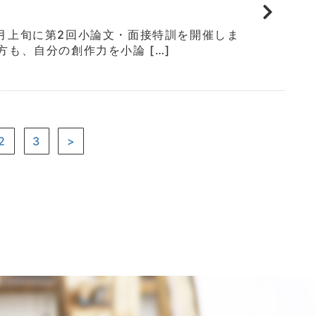
2月上旬に第2回小論文・面接特訓を開催しま
方も、自分の創作力を小論 […]
2
3
>