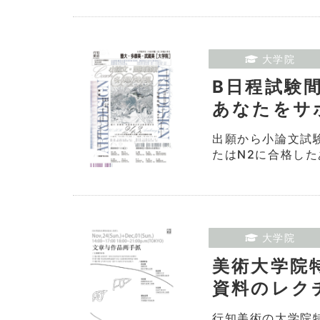
大学院
B日程試験
あなたをサ
出願から小論文試
たはN2に合格した
大学院
美術大学院
資料のレク
行知美術の大学院