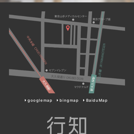
googlemap
bingmap
BaiduMap