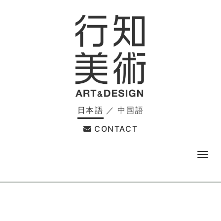
日本語
／
中国語
CONTACT
メ
ニ
ュ
ー