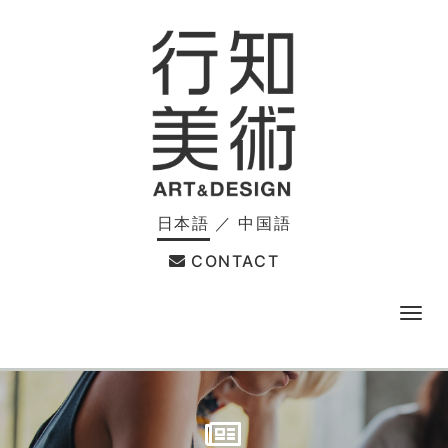
日本語
／
中国語
CONTACT
メ
ニ
ュ
ー