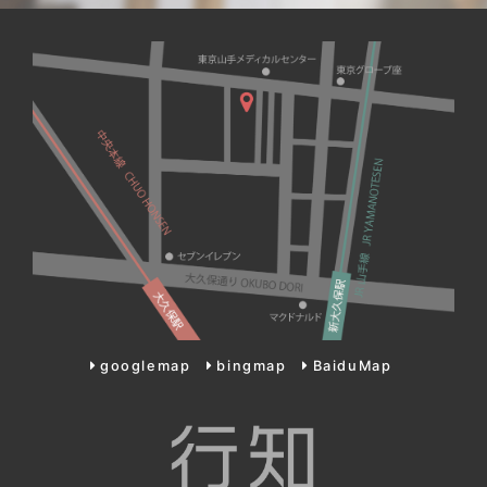
googlemap
bingmap
BaiduMap