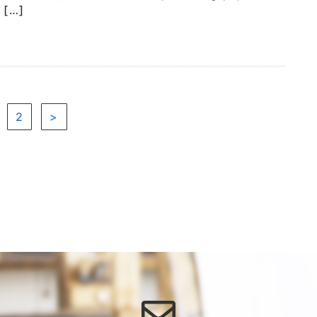
[…]
2
>