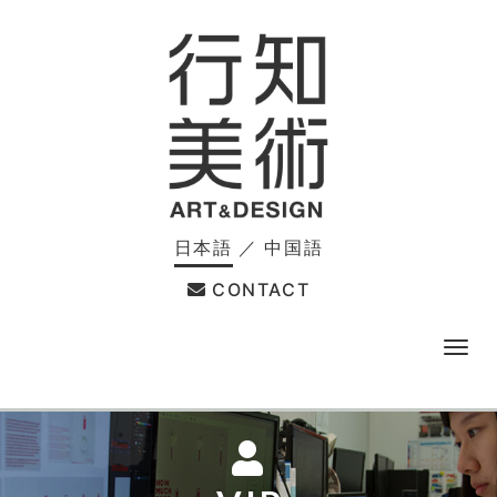
日本語
／
中国語
CONTACT
メ
ニ
ュ
ー