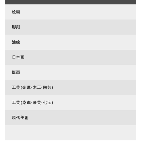
絵画
彫刻
油絵
日本画
版画
工芸(金属·木工·陶芸)
工芸(染織·漆芸·七宝)
現代美術